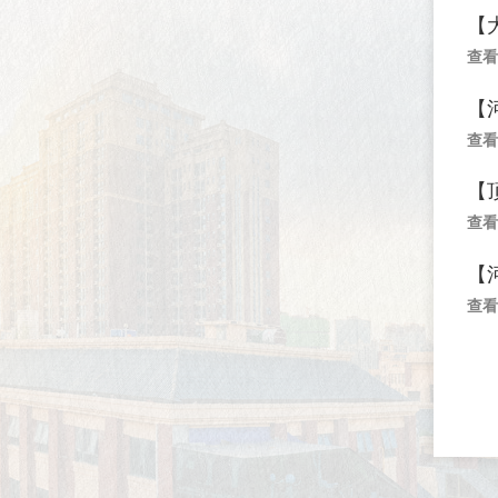
【
查看
【
查看
【
查看
【
查看