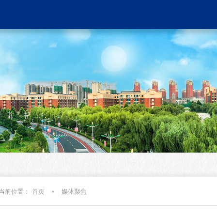
当前位置：
首页
媒体聚焦