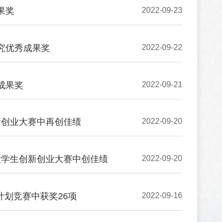
果奖
2022-09-23
究优秀成果奖
2022-09-22
成果奖
2022-09-21
创新创业大赛中再创佳绩
2022-09-20
”大学生创新创业大赛中创佳绩
2022-09-20
计划竞赛中获奖26项
2022-09-16