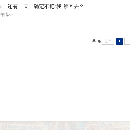
来！还有一天，确定不把“我”领回去？
详情>>
上页
1
共1条