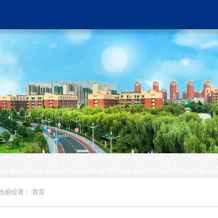
当前位置：
首页